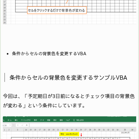
9
End If
10
Next
11
Next
If (Target.Column = 35) And (Target.Value =
条件からセルの背景色を変更するVBA
12
“") Then
13
Target.Value = “〇"
条件からセルの背景色を変更するサンプルVBA
14
Else
今回は、「予定期日が3日前になるとチェック項目の背景色
15
End If
が変わる」という条件にしています。
16
For i = 5 To 20
17
For j = 4 To 34