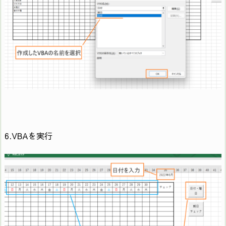
“/" & Month(Cells(1, 35)) & “/" & Cells(3, i)),
True)
14
Next
15
Cells(3, 34).ClearContents
16
Cells(4, 34).ClearContents
17
End If
6.VBAを実行
18
L1:
If Month(Cells(1, 35)) = “2" And
19
(Day(DateSerial(Year(Cells(1, 35)), 2, 28) + 1)) =
29 Then
20
Range(Cells(3, 33), Cells(4, 34)).ClearContents