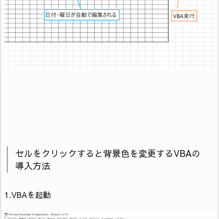
21
For i = 4 To 32
Cells(4, i) =
WeekdayName(Weekday(Year(Cells(1, 35)) &
22
“/" & Month(Cells(1, 35)) & “/" & Cells(3, i)),
True)
23
Next
ElseIf Month(Cells(1, 35)) = “2" And
24
(Day(DateSerial(Year(Cells(1, 35)), 2, 28) + 1))
セルをクリックすると背景色を変更するVBAの
<> 29 Then
導入方法
25
Range(Cells(3, 32), Cells(4, 34)).ClearContents
1.VBAを起動
26
For i = 4 To 31