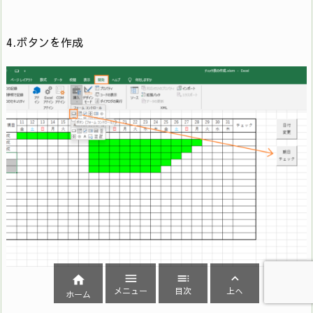
6
For j = 34 To 4 Step -1
4.ボタンを作成
If Range(Cells(i, j), Cells(i, j)).Interior.Color =
7
RGB(0, 255, 0) Then
d2 = Year(Cells(1, 35)) & Month(Cells(1, 35)) &
8
Day(Cells(3, j))
9
If (d2 – d) < 3 And (d2 – d) >= -1 Then
Range(Cells(i, 3), Cells(i, 3)).Interior.Color =
10
RGB(255, 200, 255)
11
Else




12
GoTo L2
メニュー
目次
上へ
ホーム