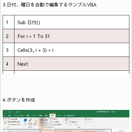
3.日付、曜日を自動で編集するサンプルVBA
1
Sub 日付()
2
For i = 1 To 31
3
Cells(3, i + 3) = i
4
Next
5
If Month(Cells(1, 35)) = “2" Then
6
GoTo L1
4.ボタンを作成
ElseIf Month(Cells(1, 35)) = “1" Or
Month(Cells(1, 35)) = “3" Or Month(Cells(1,
7
35)) = “5" Or Month(Cells(1, 35)) = “7" Or
Month(Cells(1, 35)) = “8" Or Month(Cells(1,