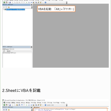
Cells(4, i) =
WeekdayName(Weekday(Year(Cells(1, 35)) &
27
“/" & Month(Cells(1, 35)) & “/" & Cells(3, i)),
True)
28
Next
29
Else
30
End If
31
For i = 4 To 34
32
If Cells(4, i) = “土" Then
2.SheetにVBAを記載
33
Cells(4, i).Font.Color = RGB(0, 176, 250)
34
ElseIf Cells(4, i) = “日" Then