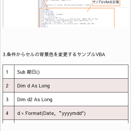
34
Err.Clear
35
End If
36
End Sub
3.条件からセルの背景色を変更するサンプルVBA
1
Sub 期日()
2
Dim d As Long
3
Dim d2 As Long
4
d = Format(Date, “yyyymdd")
5
For i = 5 To 20