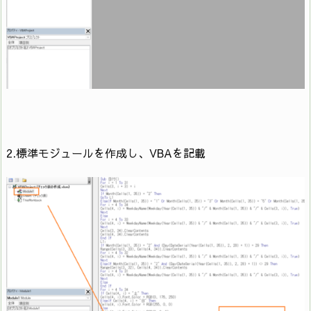
25
For i = 1 To 20
26
For j = 4 To 34
27
If Cells(i, j) = “〇" Then
28
Cells(i, j).ClearContents
29
Else
2.標準モジュールを作成し、VBAを記載
30
End If
31
Next
32
Next
33
If Err <> 0 Then