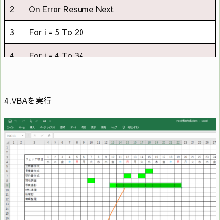
2
On Error Resume Next
3
For i = 5 To 20
4
For j = 4 To 34
If (Target.Cells.Interior.Color = RGB(255, 255,
5
255)) And (Target.Row = i) And (Target.Column
4.VBAを実行
= j) Then
6
Target.Cells.Interior.Color = RGB(0, 255, 0)
ElseIf (Target.Cells.Interior.Color <> RGB(255,
7
255, 255)) And (Target.Row = i) And
(Target.Column = j) Then
8
Target.Cells.Interior.Color = RGB(255, 255, 255)