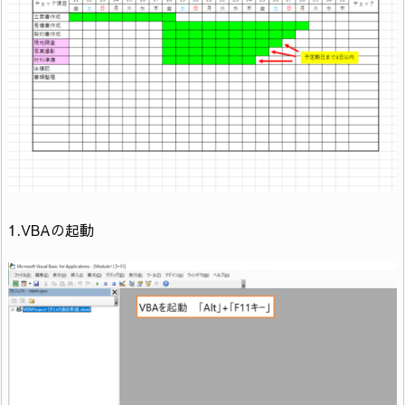
If (Cells(i, 35) = “〇") And (Range(Cells(i, j),
18
Cells(i, j)).Interior.Color <> RGB(255, 255, 255))
Then
Range(Cells(i, j), Cells(i, j)).Interior.Color =
19
RGB(217, 217, 217)
Range(Cells(i, 3), Cells(i, 3)).Interior.Color =
20
RGB(255, 255, 255)
1.VBAの起動
21
Else
22
End If
23
Next j
24
Next i