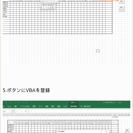
35)) = “10" Or Month(Cells(1, 35)) = “12" Then
8
For i = 4 To 34
Cells(4, i) =
WeekdayName(Weekday(Year(Cells(1, 35)) &
9
“/" & Month(Cells(1, 35)) & “/" & Cells(3, i)),
True)
10
Next
5.ボタンにVBAを登録
11
Else
12
For i = 4 To 33
Cells(4, i) =
WeekdayName(Weekday(Year(Cells(1, 35)) &
13