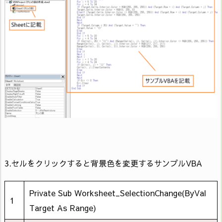
35
Cells(4, i).Font.Color = RGB(255, 0, 0)
36
Else
37
Cells(4, i).Font.Color = RGB(0, 0, 0)
38
End If
39
Next
Range(Cells(3, 4), Cells(4,
40
34)).HorizontalAlignment = xlCenter
3.セルをクリックすると背景色を変更するサンプルVBA
41
End Sub
Private Sub Worksheet_SelectionChange(ByVal
1
Target As Range)