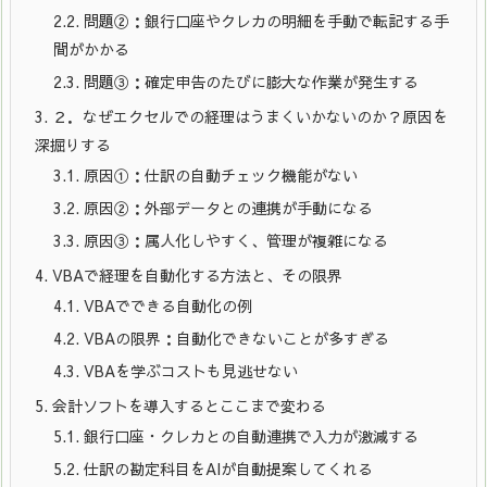
2.2.
問題②：銀行口座やクレカの明細を手動で転記する手
間がかかる
2.3.
問題③：確定申告のたびに膨大な作業が発生する
3.
２．なぜエクセルでの経理はうまくいかないのか？原因を
深掘りする
3.1.
原因①：仕訳の自動チェック機能がない
3.2.
原因②：外部データとの連携が手動になる
3.3.
原因③：属人化しやすく、管理が複雑になる
4.
VBAで経理を自動化する方法と、その限界
4.1.
VBAでできる自動化の例
4.2.
VBAの限界：自動化できないことが多すぎる
4.3.
VBAを学ぶコストも見逃せない
5.
会計ソフトを導入するとここまで変わる
5.1.
銀行口座・クレカとの自動連携で入力が激減する
5.2.
仕訳の勘定科目をAIが自動提案してくれる