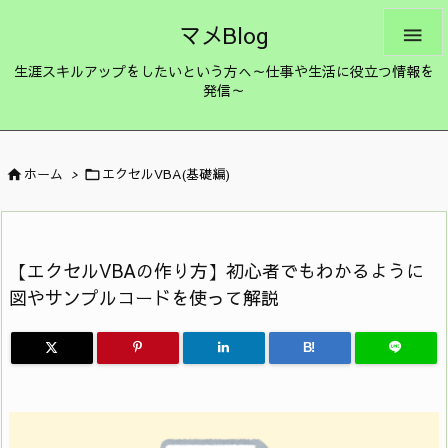
マメBlog

生涯スキルアップをしたいという方へ～仕事や生活に役立つ情報を
発信～
ホーム
>
エクセルVBA(基礎編)


【エクセルVBAの作り方】初心者でもわかるように
図やサンプルコードを使って解説
B!