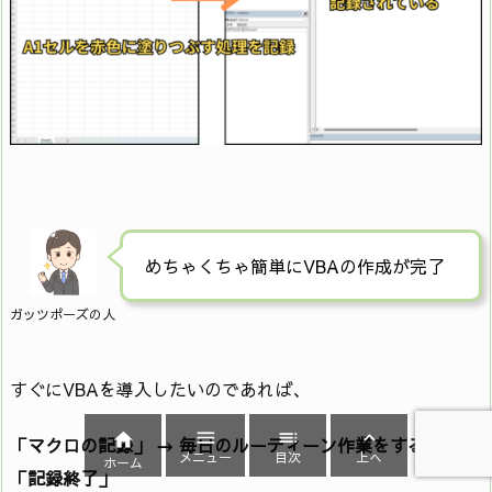
めちゃくちゃ簡単にVBAの作成が完了
ガッツポーズの人
すぐにVBAを導入したいのであれば、




「マクロの記録」 → 毎日のルーティーン作業をする →
メニュー
目次
上へ
ホーム
「記録終了」