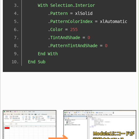
With
Selection
.
Interior
.
Pattern
=
 xlSolid
.
PatternColorIndex
=
 xlAutomatic
.
Color
=
255
.
TintAndShade
=
0
.
PatternTintAndShade
=
0
End
With
End
Sub