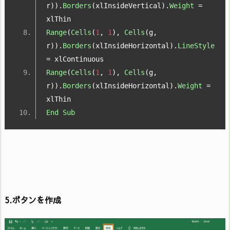
r
)).
Borders
(
xlInsideVertical
).
Weight
=
xlThin
Range
(
Cells
(
1
,
1
),
Cells
(
g
,
r
)).
Borders
(
xlInsideHorizontal
).
LineStyle
=
 xlContinuous
Range
(
Cells
(
1
,
1
),
Cells
(
g
,
r
)).
Borders
(
xlInsideHorizontal
).
Weight
=
xlThin
End
Sub
5.ボタンを作成