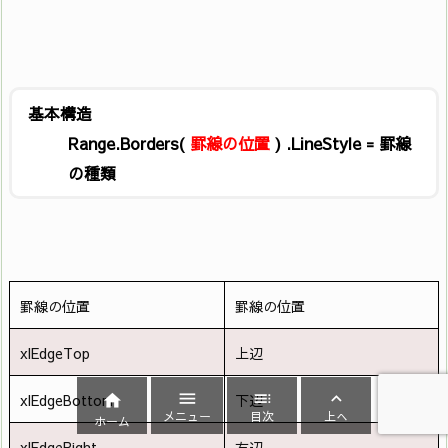
基本構造
Range.Borders(
罫線の位置
) .LineStyle = 罫線
の種類
罫線の位置
罫線の位置
xlEdgeTop
上辺




xlEdgeBottom
下辺
メニュー
目次
上へ
ホーム
xlEdgeRight
右辺