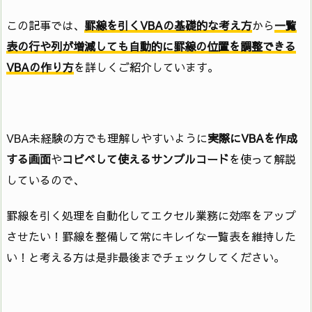
この記事では、
罫線を引くVBAの基礎的な考え方
から
一覧
表の行や列が増減しても自動的に罫線の位置を調整できる
VBAの作り方
を詳しくご紹介しています。
VBA未経験の方でも理解しやすいように
実際にVBAを作成
する画面
や
コピペして使えるサンプルコード
を使って解説
しているので、
罫線を引く処理を自動化してエクセル業務に効率をアップ
させたい！罫線を整備して常にキレイな一覧表を維持した
い！と考える方は是非最後までチェックしてください。