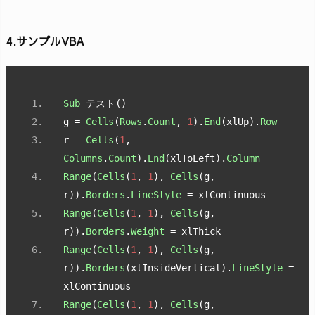
4.サンプルVBA
Sub
テスト()
g 
=
Cells
(
Rows
.
Count
,
1
).
End
(
xlUp
).
Row
r 
=
Cells
(
1
,
Columns
.
Count
).
End
(
xlToLeft
).
Column
Range
(
Cells
(
1
,
1
),
Cells
(
g
,
r
)).
Borders
.
LineStyle
=
 xlContinuous
Range
(
Cells
(
1
,
1
),
Cells
(
g
,
r
)).
Borders
.
Weight
=
 xlThick
Range
(
Cells
(
1
,
1
),
Cells
(
g
,
r
)).
Borders
(
xlInsideVertical
).
LineStyle
=
xlContinuous
Range
(
Cells
(
1
,
1
),
Cells
(
g
,