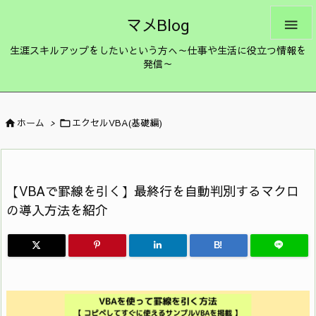
マメBlog

生涯スキルアップをしたいという方へ～仕事や生活に役立つ情報を
発信～
ホーム
>
エクセルVBA(基礎編)


【VBAで罫線を引く】最終行を自動判別するマクロ
の導入方法を紹介
B!