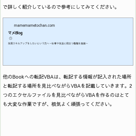
7
Abook.Close
で詳しく紹介しているので参考にしてみてください。
8
Application.DisplayAlerts = True
mamemametochan.com
マメBlog
🕒️
生涯スキルアップをしたいという方へ～仕事や生活に役立つ情報を発信～
他のBookへの転記VBAは、転記する情報が記入された場所
と転記する場所を見比べながらVBAを記載していきます。2
つのエクセルファイルを見比べながらVBAを作るのはとて
も大変な作業ですが、根気よく頑張ってください。