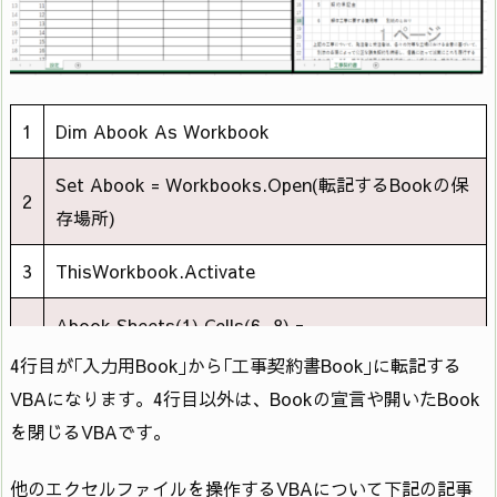
1
Dim Abook As Workbook
Set Abook = Workbooks.Open(転記するBookの保
2
存場所)
3
ThisWorkbook.Activate
Abook.Sheets(1).Cells(6, 8) =
4
ThisWorkbook.Sheets(1).Cells(3, 2)
4行目が｢入力用Book｣から｢工事契約書Book｣に転記する
VBAになります。4行目以外は、Bookの宣言や開いたBook
5
Application.DisplayAlerts = False
を閉じるVBAです。
6
Abook.Save
他のエクセルファイルを操作するVBAについて下記の記事