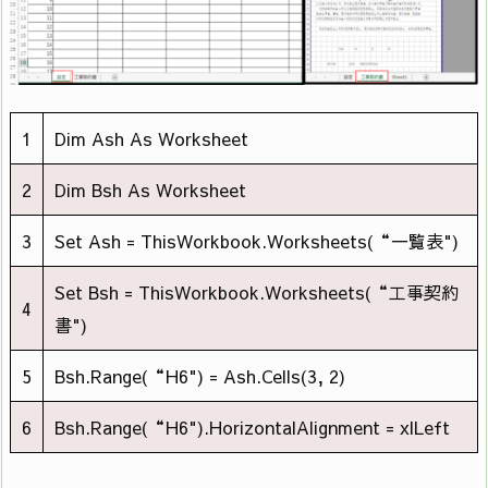
1
Dim Ash As Worksheet
2
Dim Bsh As Worksheet
3
Set Ash = ThisWorkbook.Worksheets(“一覧表")
Set Bsh = ThisWorkbook.Worksheets(“工事契約
4
書")
5
Bsh.Range(“H6") = Ash.Cells(3, 2)
6
Bsh.Range(“H6").HorizontalAlignment = xlLeft