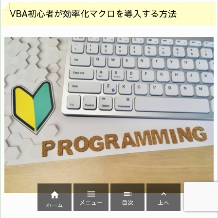
VBA初心者が効率化マクロを導入する方法




メニュー
目次
上へ
ホーム