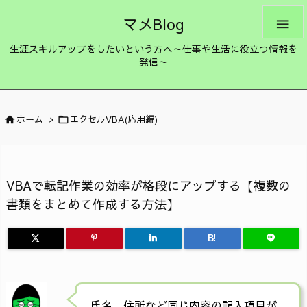
マメBlog

生涯スキルアップをしたいという方へ～仕事や生活に役立つ情報を
発信～
ホーム
>
エクセルVBA(応用編)


VBAで転記作業の効率が格段にアップする【複数の
書類をまとめて作成する方法】
B!
氏名、住所など同じ内容の記入項目が