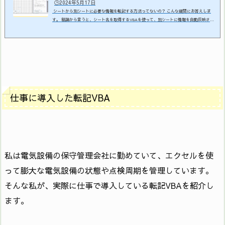
🕒️2024年5月17日
シートから別シートに必要な情報を転記する方法ってないの？ こんな疑問にお答えしま
す。 結論から言うと、シート名を取得するVBAを使って、別シートに情報を自動反映させ
るマクロを作成する！です。 別シートに情報を転記するマクロの概要がこちら 一覧表に入
力している大量の情報を、ボタンをクリックするだけで別シートの好きな場所(セル)に転記
することが可能。 この別シートに情報を転記するマクロはシート名を取得する方法さえ理
解すれば簡単に作成することができます。この記事では画像や動画を...
仕事に導入した転記VBA
私は電気設備の保守管理会社に勤めていて、エクセルを使
って膨大な電気設備の状態や点検周期を管理しています。
そんな私が、実際に仕事で導入している転記VBAを紹介し
ます。