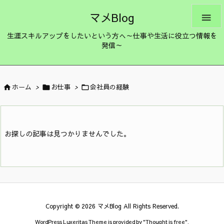
マメBlog

生涯スキルアップをしたいという方へ～仕事や生活に役立つ情報を
発信～
ホーム
>
お仕事
>
会社員の経験



お探しの記事は見つかりませんでした。
Copyright ©
2026
マメBlog
All Rights Reserved.
WordPress Luxeritas Theme is provided by "
Thought is free
".