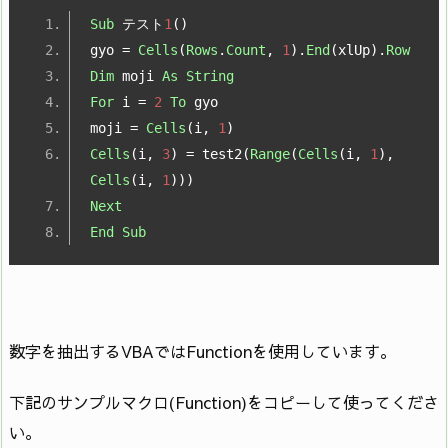
Sub
テスト
1
()
gyo 
=
Cells
(
Rows
.
Count
,
1
).
End
(
xlUp
).
Row
Dim
 moji 
As
String
For
 i 
=
2
To
 gyo
moji 
=
Cells
(
i
,
1
)
Cells
(
i
,
3
)
=
 test2
(
Range
(
Cells
(
i
,
1
),
Cells
(
i
,
1
)))
Next
End
Sub
数字を抽出するVBAではFunctionを使用しています。
下記のサンプルマクロ(Function)をコピーして使ってくださ
い。