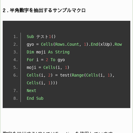
2 . 半角数字を抽出するサンプルマクロ
Sub
テスト
1
()
gyo 
=
Cells
(
Rows
.
Count
,
1
).
End
(
xlUp
).
Row
Dim
 moji 
As
String
For
 i 
=
2
To
 gyo
moji 
=
Cells
(
i
,
1
)
Cells
(
i
,
2
)
=
 test
(
Range
(
Cells
(
i
,
1
),
Cells
(
i
,
1
)))
Next
End
Sub