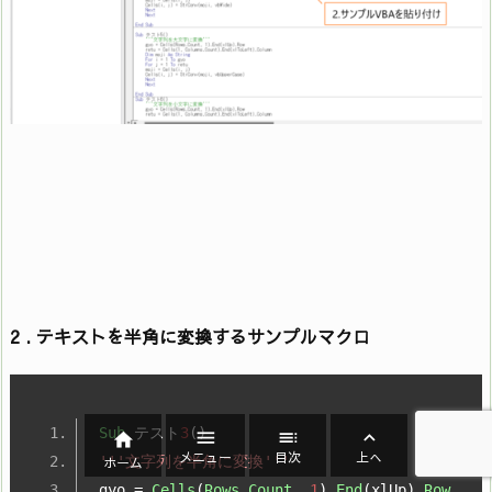
2 . テキストを半角に変換するサンプルマクロ
Sub
テスト
3
()




メニュー
目次
上へ
'''文字列を半角に変換'''
ホーム
gyo 
=
Cells
(
Rows
.
Count
,
1
).
End
(
xlUp
).
Row