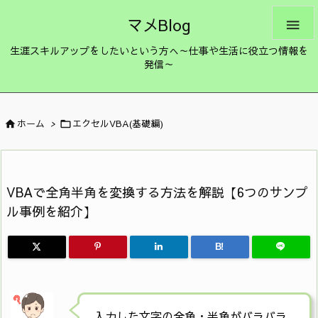
マメBlog

生涯スキルアップをしたいという方へ～仕事や生活に役立つ情報を
発信～
ホーム
>
エクセルVBA(基礎編)


VBAで全角半角を変換する方法を解説【6つのサンプ
ル事例を紹介】
B!
入力した文字の全角・半角がバラバラ