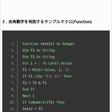
3 . 全角数字を判別するサンプルマクロ(Function)
Function
 test2
(
r 
As
Range
)
Dim
 T1 
As
String
Dim
 T2 
As
String
For
 i 
=
1
To
Len
(
r
.
Value
)
T1 
=
Mid
(
r
.
Value
,
 i
,
1
)
If
 T1 
Like
"[０-９]"
Then
T2 
=
 T2 
&
 T1
End
If
Next
 i
If
IsNumeric
(
T2
)
Then
test2 
=
 T2