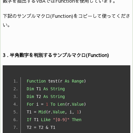
数字を抽出するVBAではFunctionを使用しています。
下記のサンプルマクロ(Function)をコピーして使ってくださ
い。
3 . 半角数字を判別するサンプルマクロ(Function)
Function
 test
(
r 
As
Range
)
Dim
 T1 
As
String
Dim
 T2 
As
String
For
 i 
=
1
To
Len
(
r
.
Value
)
T1 
=
Mid
(
r
.
Value
,
 i
,
1
)
If
 T1 
Like
"[0-9]"
Then
T2 
=
 T2 
&
 T1