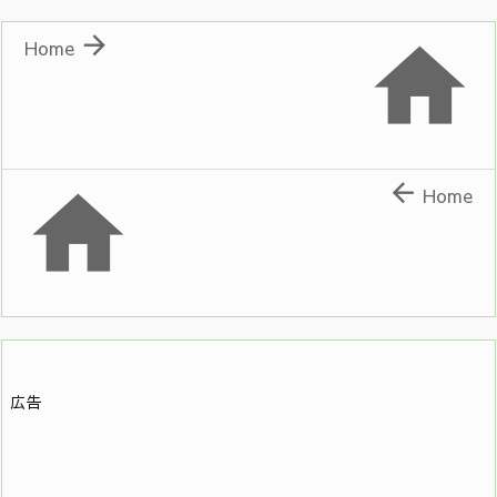


Home


Home
広告