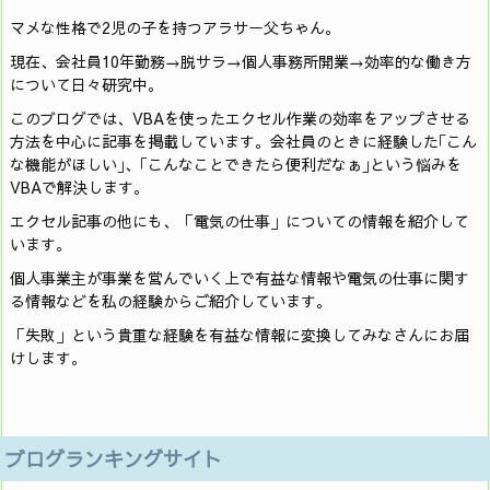
マメな性格で2児の子を持つアラサー父ちゃん。
現在、会社員10年勤務→脱サラ→個人事務所開業→効率的な働き方
について日々研究中。
このブログでは、VBAを使ったエクセル作業の効率をアップさせる
方法を中心に記事を掲載しています。会社員のときに経験した｢こん
な機能がほしい｣、｢こんなことできたら便利だなぁ｣という悩みを
VBAで解決します。
エクセル記事の他にも、「電気の仕事」についての情報を紹介して
います。
個人事業主が事業を営んでいく上で有益な情報や電気の仕事に関す
る情報などを私の経験からご紹介しています。
「失敗」という貴重な経験を有益な情報に変換してみなさんにお届
けします。
ブログランキングサイト