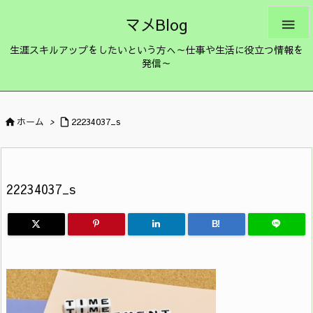
マメBlog

生涯スキルアップをしたいという方へ～仕事や生活に役立つ情報を
発信～
ホーム
>
22234037_s


22234037_s
B!