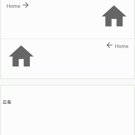


Home


Home
広告