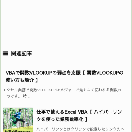
関連記事

VBAで関数VLOOKUPの弱点を克服【 関数VLOOKUPの
使い方も紹介 】
エクセル業務で関数VLOOKUPはメジャーで最もよく使われる関数の
一つです。 特 ...
仕事で使えるExcel VBA【 ハイパーリン
クを使った業務効率化 】
ハイパーリンクとはクリックで設定したリンク先へ