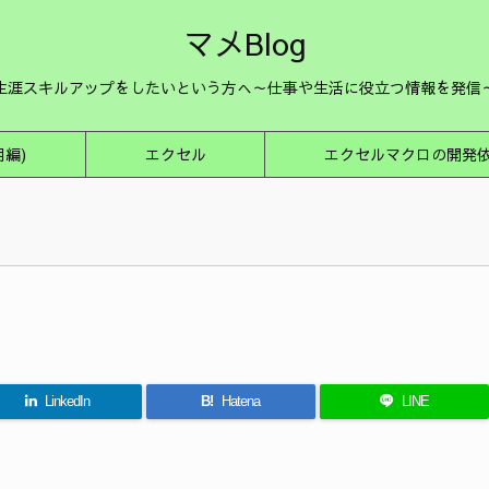
マメBlog
生涯スキルアップをしたいという方へ～仕事や生活に役立つ情報を発信
用編)
エクセル
エクセルマクロの開発
LinkedIn
B!
Hatena
LINE