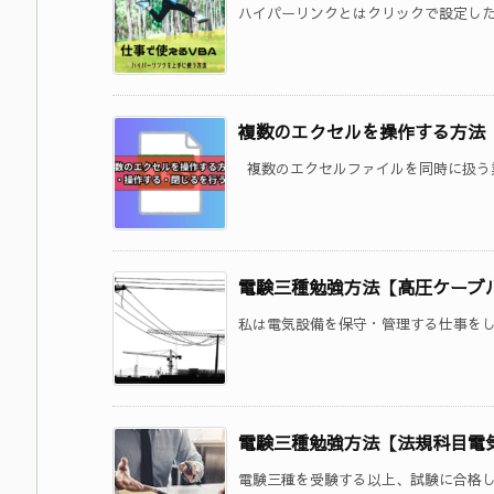
ハイパーリンクとはクリックで設定したリ
複数のエクセルを操作する方法【
複数のエクセルファイルを同時に扱う業
電験三種勉強方法【高圧ケーブ
私は電気設備を保守・管理する仕事をして
電験三種勉強方法【法規科目電
電験三種を受験する以上、試験に合格し、