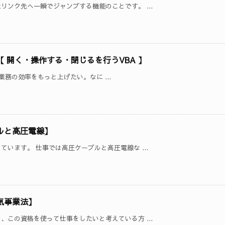
ンク先へ一瞬でジャンプする機能のことです。 ...
 開く・操作する・閉じるを行うVBA 】
務の効率をもっと上げたい。なに ...
ルと高圧電線】
います。 仕事では高圧ケーブルと高圧電線な ...
気事業法】
この資格を使って仕事をしたいと考えている方 ...