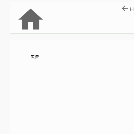


H
広告