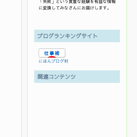
「失敗」という貴重な経験を有益な情報
に変換してみなさんにお届けします。
ブログランキングサイト
にほんブログ村
関連コンテンツ