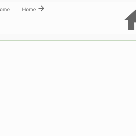

ome
Home